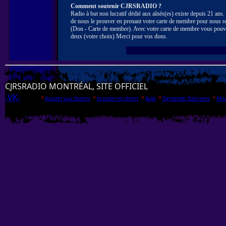
Comment soutenir CJRSRADIO ?
Radio à but non lucratif dédié aux aînés(es) existe depuis 21 ans
de nous le prouver en prenant votre carte de membre pour nous s
(Don - Carte de membre). Avec votre carte de membre vous pouv
deux (votre choix) Merci pour vos dons.
CJRSRADIO MONTRÉAL, SITE OFFICIEL
-VK-
°
Ajouter aux favoris
°
écouter en direct
°
Aide
°
Demande Spéciales
°
Rés