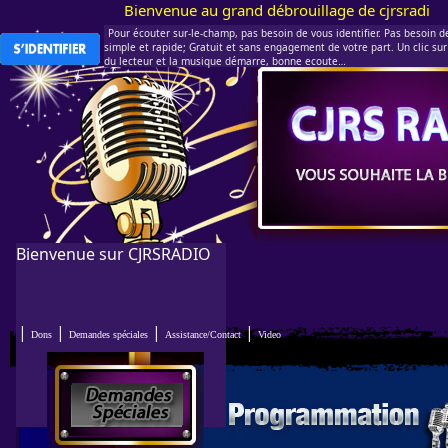
Bienvenue au grand débrouillage de cjrsradio.com 
Pour écouter sur-le-champ, pas besoin de vous identifier. Pas besoin de 
simple et rapide; Gratuit et sans engagement de votre part. Un clic sur 
du lecteur et la musique démarre, bonne ecoute…
Bienvenue sur CJRSRADIO
|
|
|
|
Dons
Demandes spéciales
Assistance/Contact
Video