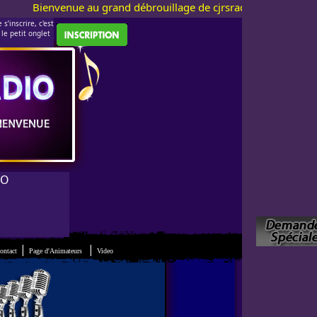
Bienvenue au grand débrouillage de cjrsradio.com ! Accès im
s’inscrire, c'est
le petit onglet
IO
|
|
ontact
Page d'Animateurs
Video