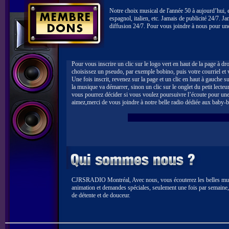
Notre choix musical de l'année 50 à aujourd’hui, 
espagnol, italien, etc. Jamais de publicité 24/7. J
diffusion 24/7. Pour vous joindre à nous pour un
Pour vous inscrire un clic sur le logo vert en haut de la page à dr
choisissez un pseudo, par exemple bobino, puis votre courriel et
Une fois inscrit, revenez sur la page et un clic en haut à gauche su
la musique va démarrer, sinon un clic sur le onglet du petit lec
vous pourrez décider si vous voulez poursuivre l’écoute pour une
aimez,merci de vous joindre à notre belle radio dédiée aux baby-
CJRSRADIO Montréal, Avec nous, vous écouterez les belles musi
animation et demandes spéciales, seulement une fois par semaine,
de détente et de douceur.