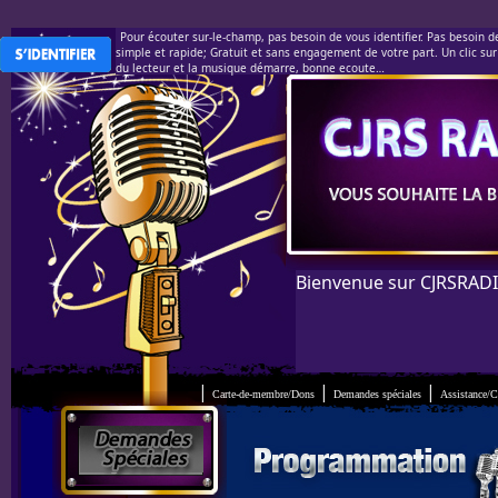
Pour écouter sur-le-champ, pas besoin de vous identifier. Pas besoin de 
simple et rapide; Gratuit et sans engagement de votre part. Un clic sur 
du lecteur et la musique démarre, bonne ecoute…
Bienvenue sur CJRSRAD
|
|
|
Carte-de-membre/
Dons
Demandes spéciales
Assistance/C