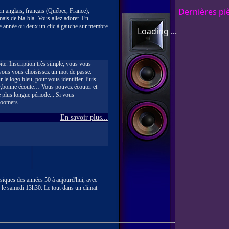
Dernières pi
en anglais, français (Québec, France),
amais de bla-bla- Vous allez adorer. En
e année ou deux un clic à gauche sur membre.
Loading ...
oite. Inscription très simple, vous vous
 vous vous choisissez un mot de passe.
r le logo bleu, pour vous identifier. Puis
teur,bonne écoute… Vous pouvez écouter et
 plus longue période... Si vous
boomers.
En savoir plus...
ques des années 50 à aujourd'hui, avec
 le samedi 13h30. Le tout dans un climat