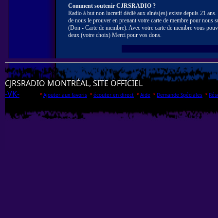
Comment soutenir CJRSRADIO ?
Radio à but non lucratif dédié aux aînés(es) existe depuis 21 ans
de nous le prouver en prenant votre carte de membre pour nous s
(Don - Carte de membre). Avec votre carte de membre vous pouv
deux (votre choix) Merci pour vos dons.
CJRSRADIO MONTRÉAL, SITE OFFICIEL
-VK-
°
Ajouter aux favoris
°
écouter en direct
°
Aide
°
Demande Spéciales
°
Rés