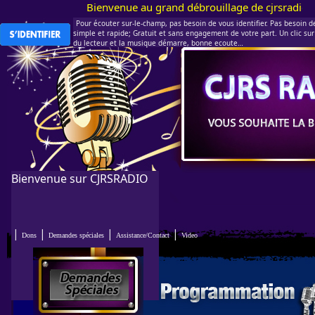
Bienvenue au grand débrouillage de cjrsradio.com !
Pour écouter sur-le-champ, pas besoin de vous identifier. Pas besoin de 
simple et rapide; Gratuit et sans engagement de votre part. Un clic sur 
du lecteur et la musique démarre, bonne ecoute…
Bienvenue sur CJRSRADIO
|
|
|
|
Dons
Demandes spéciales
Assistance/Contact
Video