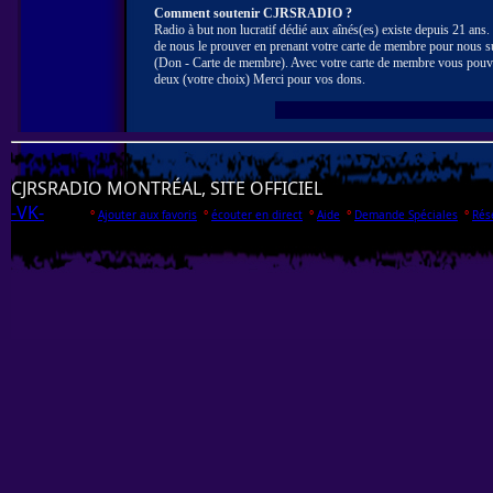
Comment soutenir CJRSRADIO ?
Radio à but non lucratif dédié aux aînés(es) existe depuis 21 ans
de nous le prouver en prenant votre carte de membre pour nous s
(Don - Carte de membre). Avec votre carte de membre vous pouv
deux (votre choix) Merci pour vos dons.
CJRSRADIO MONTRÉAL, SITE OFFICIEL
-VK-
°
Ajouter aux favoris
°
écouter en direct
°
Aide
°
Demande Spéciales
°
Rés