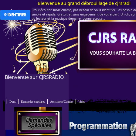
Bienvenue au grand débrouillage de cjrsradio.com 
Pour écouter sur-le-champ, pas besoin de vous identifier. Pas besoin de 
simple et rapide; Gratuit et sans engagement de votre part. Un clic sur 
du lecteur et la musique démarre, bonne ecoute…
Bienvenue sur CJRSRADIO
|
|
|
|
Dons
Demandes spéciales
Assistance/Contact
Video