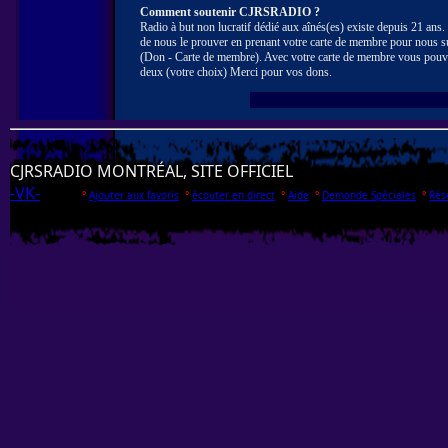
Comment soutenir CJRSRADIO ?
Radio à but non lucratif dédié aux aînés(es) existe depuis 21 ans
de nous le prouver en prenant votre carte de membre pour nous s
(Don - Carte de membre). Avec votre carte de membre vous pouv
deux (votre choix) Merci pour vos dons.
CJRSRADIO MONTRÉAL, SITE OFFICIEL
-VK-
°
Ajouter aux favoris
°
écouter en direct
°
Aide
°
Demande Spéciales
°
Rés