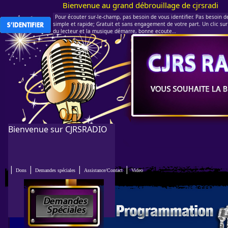
Bienvenue au grand débrouillage de cjrsradio.com 
Pour écouter sur-le-champ, pas besoin de vous identifier. Pas besoin de 
simple et rapide; Gratuit et sans engagement de votre part. Un clic sur 
du lecteur et la musique démarre, bonne ecoute…
Bienvenue sur CJRSRADIO
|
|
|
|
Dons
Demandes spéciales
Assistance/Contact
Video